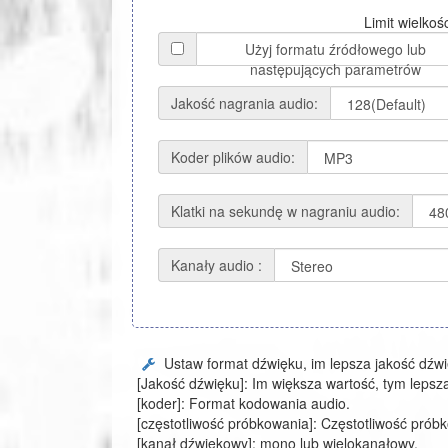
Limit wielkoś
Użyj formatu źródłowego lub
następujących parametrów
Jakość nagrania audio:
Koder plików audio:
Klatki na sekundę w nagraniu audio:
Kanały audio :
Ustaw format dźwięku, im lepsza jakość dźwię
[Jakość dźwięku]: Im większa wartość, tym lepsza 
[koder]: Format kodowania audio.
[częstotliwość próbkowania]: Częstotliwość prób
[kanał dźwiękowy]: mono lub wielokanałowy.