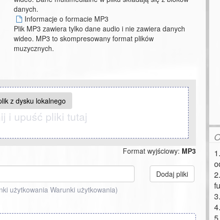
danych.
Informacje o formacie MP3
Plik MP3 zawiera tylko dane audio i nie zawiera danych
wideo. MP3 to skompresowany format plików
muzycznych.
lik z dysku lokalnego
j i upuść pliki tutaj
O
Format wyjściowy:
MP3
1
o
Dodaj pliki
2
f
nki użytkowania
Warunki użytkowania
)
3
4
5