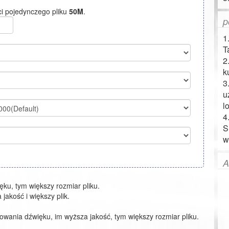
ci pojedynczego pliku
50M
.
p
1
T
2
k
3
u
l
4
S
w
A
ku, tym większy rozmiar pliku.
jakość i większy plik.
kowania dźwięku, im wyższa jakość, tym większy rozmiar pliku.