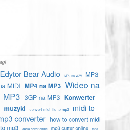
agi
Edytor Bear Audio
MP3
MP3 na WAV
Wideo na
na MIDI
MP4 na MP3
MP3
Konwerter
3GP na MP3
midi to
muzyki
convert midi file to mp3
mp3 converter
how to convert midi
to mp3
mp3 cutter online
audio editor online
mp3