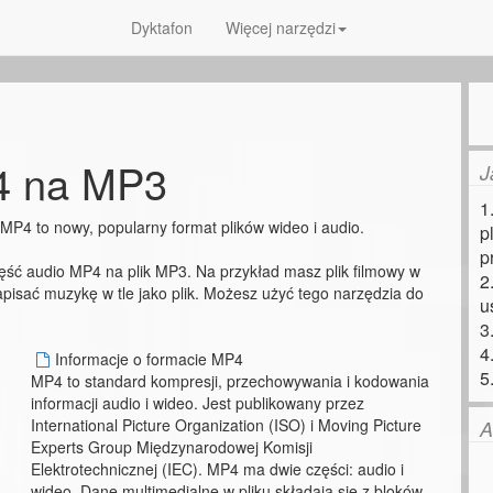
Dyktafon
Więcej narzędzi
 na MP3
J
1
P4 to nowy, popularny format plików wideo i audio.
p
p
ęść audio MP4 na plik MP3. Na przykład masz plik filmowy w
2
apisać muzykę w tle jako plik. Możesz użyć tego narzędzia do
u
3
4
Informacje o formacie MP4
5
MP4 to standard kompresji, przechowywania i kodowania
informacji audio i wideo. Jest publikowany przez
International Picture Organization (ISO) i Moving Picture
A
Experts Group Międzynarodowej Komisji
Elektrotechnicznej (IEC). MP4 ma dwie części: audio i
wideo. Dane multimedialne w pliku składają się z bloków