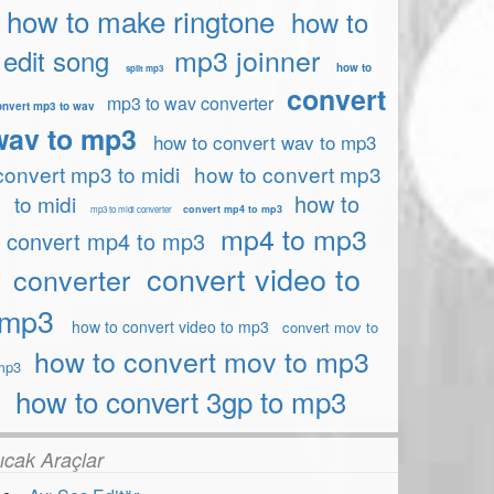
how to make ringtone
how to
mp3 joinner
edit song
how to
split mp3
convert
mp3 to wav converter
onvert mp3 to wav
wav to mp3
how to convert wav to mp3
convert mp3 to midi
how to convert mp3
how to
to midi
convert mp4 to mp3
mp3 to midi converter
mp4 to mp3
convert mp4 to mp3
convert video to
converter
mp3
how to convert video to mp3
convert mov to
how to convert mov to mp3
mp3
how to convert 3gp to mp3
ıcak Araçlar