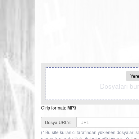
Yere
Dosyaları bur
Giriş formatı:
MP3
Dosya URL'si:
(* Bu site kullanıcı tarafından yüklenen dosyalar
otomatik olarak silinir, Belgeler yükleyerek, Kulla