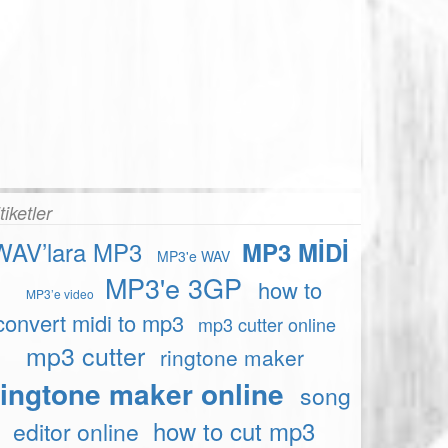
tiketler
WAV’lara MP3
MP3 MİDİ
MP3'e WAV
MP3'e 3GP
how to
MP3’e video
convert midi to mp3
mp3 cutter online
mp3 cutter
ringtone maker
ringtone maker online
song
how to cut mp3
editor online