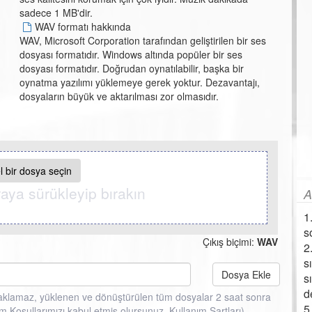
sadece 1 MB'dir.
WAV formatı hakkında
WAV, Microsoft Corporation tarafından geliştirilen bir ses
dosyası formatıdır. Windows altında popüler bir ses
dosyası formatıdır. Doğrudan oynatılabilir, başka bir
oynatma yazılımı yüklemeye gerek yoktur. Dezavantajı,
dosyaların büyük ve aktarılması zor olmasıdır.
l bir dosya seçin
aya sürükleyip bırakın
A
1
s
Çıkış biçimi:
WAV
2
s
Dosya Ekle
s
d
ı saklamaz, yüklenen ve dönüştürülen tüm dosyalar 2 saat sonra
5
nım Koşullarımızı kabul etmiş olursunuz.
Kullanım Şartları
)