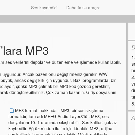
Ses kaydedici
Daha fazla araç
’lara MP3
D
1
ses verilerini depolar ve düzenleme ve işlemede kullanılabilir.
s
b
n uygundur. Ancak bazen onu değiştirmeniz gerekir. WAV
2
üyük, ancak değişiklik için uygundur. Bazı programlarda, bir
v
laydır, çünkü MP3 çalmak bir MP3 kod çözücü gerektirir,
d
rak dönüştürebilirsiniz. Çok zaman kazanın. Giriş dosyasının
t
5
MP3 formatı hakkında - MP3, bir ses sıkıştırma
formatıdır, tam adı MPEG Audio Layer3'tür. MP3, ses
A
dosyalarını 10: 1 oranında sıkıştırabilir. Ses kalitesi çok az
kaybedilir. Ağ üzerinden iletim için idealdir. MP3, orijinal
ses kalitesini korumak için çok iyidir. Müzik dakikada