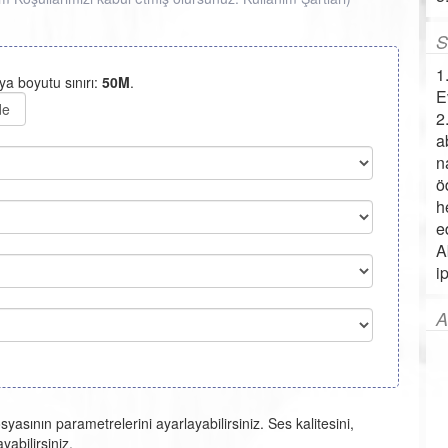
S
1
a boyutu sınırı:
50M
.
E
de
2
a
n
ö
h
e
A
i
A
asının parametrelerini ayarlayabilirsiniz. Ses kalitesini,
yabilirsiniz.