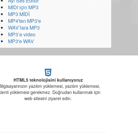
Ayı Ses Editör
MIDI için MP3
MP3 MİDİ
MP4'ten MP3'e
WAV’lara MP3
MP3’e video
MP3'e WAV
HTML5 teknolojisini kullanıyoruz
Bilgisayarınızın yazılım yüklemesi, yazılım yüklemesi,
lenti yüklemesi gerekmez. Doğrudan kullanmak için
web sitesini ziyaret edin.