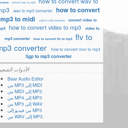
how to convert wav to
convert wav to mp3
onverter
how to convert
mp3
wav to mp3 converter
mp3 to midi
convert video to
mp3 to midi converter
how to convert video to mp3
mp3
video to
flv to
mp3 converter
how to convert flv to mp3
mp3 converter
how to convert mov to mp3
3gp to mp3 converter
الأدوات الشعبي
Bear Audio Editor
من MP3 إلى MIDI
من MIDI إلى MP3
من MP4 إلى MP3
من MP3 إلى WAV
من فيديو إلى MP3
من WAV إلى MP3.