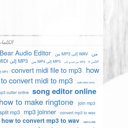
الكلما
Bear Audio Editor
من
من MP3 إلى WAV
MIDI إلى MP3
من MP4 إلى MP3
من 3GP
من فيديو إلى MP3
how
convert midi file to mp3
إلى MP3
to convert midi to mp3
audio editor online
song editor online
p3 cutter online
how to make ringtone
join mp3
mp3 joinner
split mp3
convert mp3 to wav
how to convert mp3 to wav
mp3 to wav