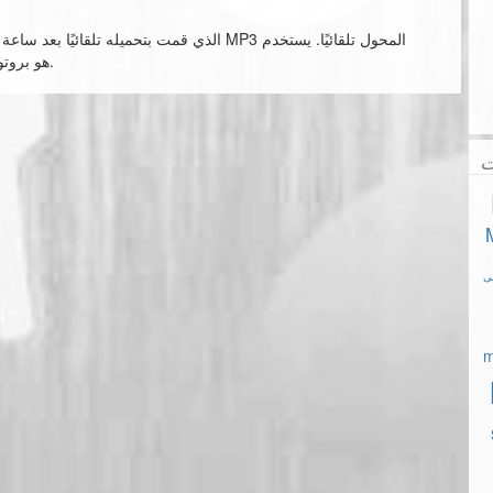
بروتوكول تحميل الملف HTTPS. هو بروتوكول نقل مشفر آمن.
ت
m