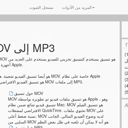
المزيد من الأدوات
مسجل الصوت
من MOV إلى MP3
؟
محلي] وحدد الملف. أو قم
ل
أجهزة Apple.
الأساسي ، MOV هو تنسيق الفيديو الافتراضي. يمكن لهذه الأداة تحويل صوت أفلام MOV إلى ملفات MP3.
حول تنسيق MOV
MOV هو تنسيق ملفات فيديو تم تطويره بواسطة Apple ، وهو
A
تنسيق فيديو شائع ضمن نظام Mac. MOV هو تنسيق الفيلم
الافتراضي لمشغلات QuickTime. تحتوي ملفات MOV على
نسبة ضغط أعلى. MOV لديه وضوح الفيديو المثالي. الجانب
السلبي من MOV هو أنه لا يمكن أن تلعبه في ظل بعض النظم.
حول تنسيق MP3