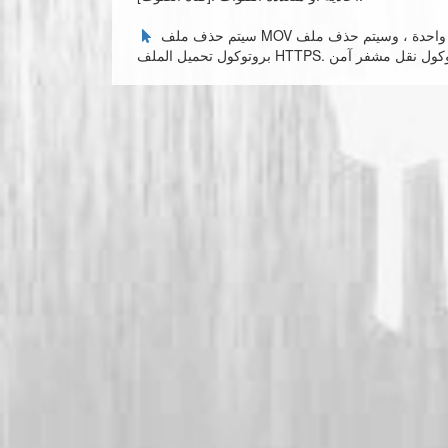
سيتم حذف ملف MOV الذي قمت بتحميله تلقائيًا بعد ساعة واحدة ، وسيتم حذف ملف MP3 المحول تلقائيًا. يستخدم