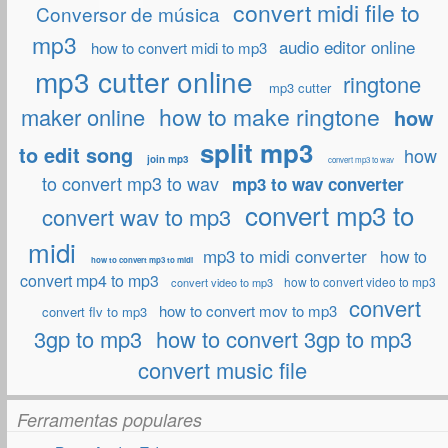
convert midi file to
Conversor de música
mp3
audio editor online
how to convert midi to mp3
mp3 cutter online
ringtone
mp3 cutter
how to make ringtone
maker online
how
split mp3
to edit song
how
join mp3
convert mp3 to wav
to convert mp3 to wav
mp3 to wav converter
convert mp3 to
convert wav to mp3
midi
mp3 to midi converter
how to
how to convert mp3 to midi
convert mp4 to mp3
how to convert video to mp3
convert video to mp3
convert
how to convert mov to mp3
convert flv to mp3
3gp to mp3
how to convert 3gp to mp3
convert music file
Ferramentas populares