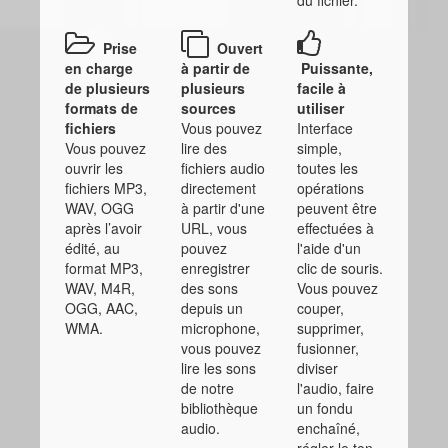
Prise
Ouvert
en charge
à partir de
Puissante,
de plusieurs
plusieurs
facile à
formats de
sources
utiliser
fichiers
Vous pouvez
Interface
Vous pouvez
lire des
simple,
ouvrir les
fichiers audio
toutes les
fichiers MP3,
directement
opérations
WAV, OGG
à partir d'une
peuvent être
après l’avoir
URL, vous
effectuées à
édité, au
pouvez
l'aide d'un
format MP3,
enregistrer
clic de souris.
WAV, M4R,
des sons
Vous pouvez
OGG, AAC,
depuis un
couper,
WMA.
microphone,
supprimer,
vous pouvez
fusionner,
lire les sons
diviser
de notre
l'audio, faire
bibliothèque
un fondu
audio.
enchaîné,
régler le ton,