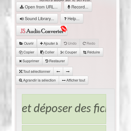
Open from URL...
Record...
Sound Library...
Help...
Ouvrir
Ajouter à
Undo
Redo
Copier
Coller
Couper
Réduire
Supprimer
Restaurer
Tout sélectionner
Agrandir la sélection
Afficher tout