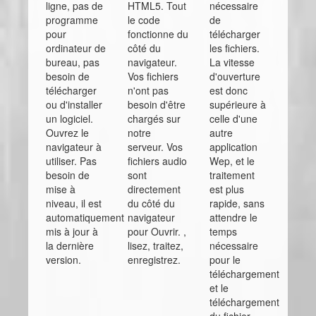
ligne, pas de
HTML5. Tout
nécessaire
programme
le code
de
pour
fonctionne du
télécharger
ordinateur de
côté du
les fichiers.
bureau, pas
navigateur.
La vitesse
besoin de
Vos fichiers
d'ouverture
télécharger
n'ont pas
est donc
ou d'installer
besoin d'être
supérieure à
un logiciel.
chargés sur
celle d'une
Ouvrez le
notre
autre
navigateur à
serveur. Vos
application
utiliser. Pas
fichiers audio
Wep, et le
besoin de
sont
traitement
mise à
directement
est plus
niveau, il est
du côté du
rapide, sans
automatiquement
navigateur
attendre le
mis à jour à
pour Ouvrir. ,
temps
la dernière
lisez, traitez,
nécessaire
version.
enregistrez.
pour le
téléchargement
et le
téléchargement
du fichier.