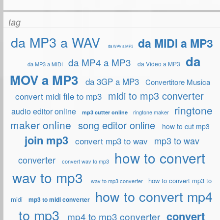
tag
da MP3 a WAV
da MIDI a MP3
da WAV a MP3
da
da MP4 a MP3
da Video a MP3
da MP3 a MIDI
MOV a MP3
da 3GP a MP3
Convertitore Musica
midi to mp3 converter
convert midi file to mp3
ringtone
audio editor online
ringtone maker
mp3 cutter online
maker online
song editor online
how to cut mp3
join mp3
mp3 to wav
convert mp3 to wav
how to convert
converter
convert wav to mp3
wav to mp3
how to convert mp3 to
wav to mp3 converter
how to convert mp4
midi
mp3 to midi converter
to mp3
convert
mp4 to mp3 converter