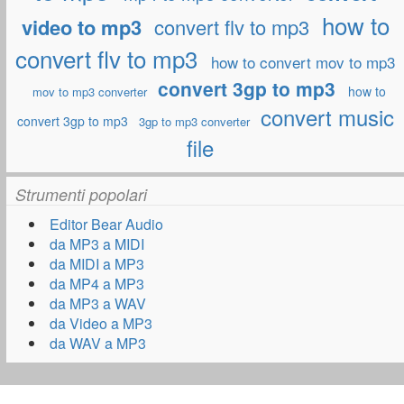
how to
video to mp3
convert flv to mp3
convert flv to mp3
how to convert mov to mp3
convert 3gp to mp3
how to
mov to mp3 converter
convert music
convert 3gp to mp3
3gp to mp3 converter
file
Strumenti popolari
Editor Bear Audio
da MP3 a MIDI
da MIDI a MP3
da MP4 a MP3
da MP3 a WAV
da Video a MP3
da WAV a MP3