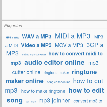
Etiquetas
MIDI a MP3
WAV a MP3
MP3
MP3 a WAV
3GP a
Video a MP3
MOV a MP3
a MIDI
MP3
how to convert midi to
midi to mp3 converter
audio editor online
mp3
mp3
ringtone
cutter online
ringtone maker
how to cut
maker online
song editor online
how to edit
mp3
how to make ringtone
song
mp3 joinner
convert mp3 to
join mp3