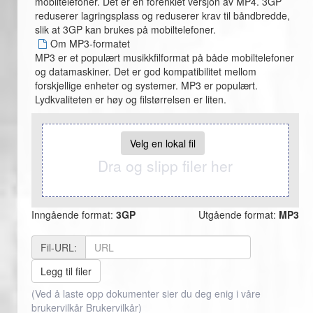
mobiltelefoner. Det er en forenklet versjon av MP4. 3GP
reduserer lagringsplass og reduserer krav til båndbredde,
slik at 3GP kan brukes på mobiltelefoner.
Om MP3-formatet
MP3 er et populært musikkfilformat på både mobiltelefoner
og datamaskiner. Det er god kompatibilitet mellom
forskjellige enheter og systemer. MP3 er populært.
Lydkvaliteten er høy og filstørrelsen er liten.
Velg en lokal fil
Dra og slipp filer her
Inngående format:
3GP
Utgående format:
MP3
Fil-URL:
Legg til filer
(Ved å laste opp dokumenter sier du deg enig i våre
brukervilkår
Brukervilkår
)