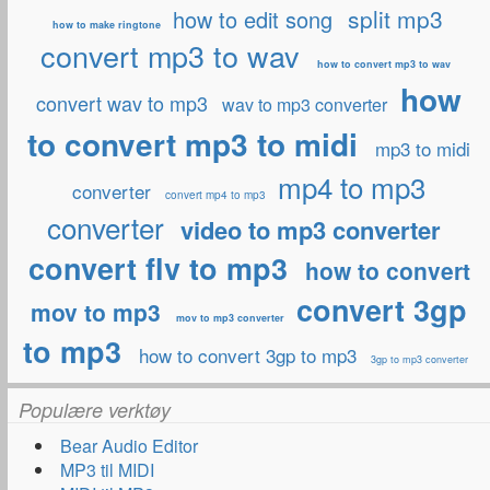
split mp3
how to edit song
how to make ringtone
convert mp3 to wav
how to convert mp3 to wav
how
convert wav to mp3
wav to mp3 converter
to convert mp3 to midi
mp3 to midi
mp4 to mp3
converter
convert mp4 to mp3
converter
video to mp3 converter
convert flv to mp3
how to convert
convert 3gp
mov to mp3
mov to mp3 converter
to mp3
how to convert 3gp to mp3
3gp to mp3 converter
Populære verktøy
Bear Audio Editor
MP3 til MIDI