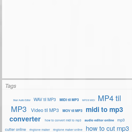
Tags
MP4 til
WAV til MP3
MIDI til MP3
Bear Audio Editor
MP3 til MIDI
MP3
midi to mp3
Video til MP3
MOV til MP3
converter
mp3
audio editor online
how to convert midi to mp3
how to cut mp3
cutter online
ringtone maker
ringtone maker online