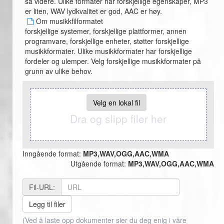
så videre. Ulike formater har forskjellige egenskaper, MP3
er liten, WAV lydkvalitet er god, AAC er høy.
Om musikkfilformatet
forskjellige systemer, forskjellige plattformer, annen
programvare, forskjellige enheter, støtter forskjellige
musikkformater. Ulike musikkformater har forskjellige
fordeler og ulemper. Velg forskjellige musikkformater på
grunn av ulike behov.
Velg en lokal fil
Dra og slipp filer her
Inngående format:
MP3,WAV,OGG,AAC,WMA
Utgående format:
MP3,WAV,OGG,AAC,WMA
Fil-URL:
Legg til filer
(Ved å laste opp dokumenter sier du deg enig i våre