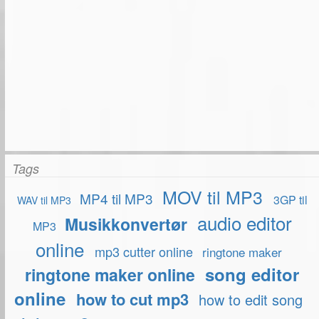
Tags
MOV til MP3
MP4 til MP3
3GP til
WAV til MP3
audio editor
Musikkonvertør
MP3
online
mp3 cutter online
ringtone maker
song editor
ringtone maker online
online
how to cut mp3
how to edit song