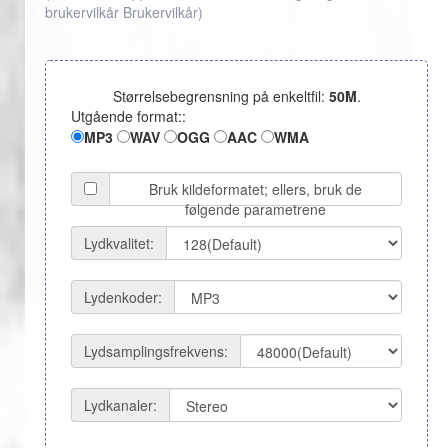
brukervilkår
Brukervilkår
)
Størrelsebegrensning på enkeltfil:
50M
.
Utgående format::
MP3
WAV
OGG
AAC
WMA
Bruk kildeformatet; ellers, bruk de
følgende parametrene
Lydkvalitet:
Lydenkoder:
Lydsamplingsfrekvens:
Lydkanaler: