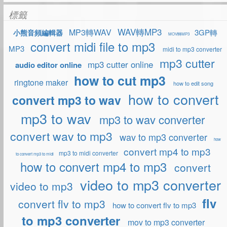
標籤
WAV轉MP3
MP3轉WAV
3GP轉
小熊音頻編輯器
MOV轉MP3
convert midi file to mp3
MP3
midi to mp3 converter
mp3 cutter
mp3 cutter online
audio editor online
how to cut mp3
ringtone maker
how to edit song
how to convert
convert mp3 to wav
mp3 to wav
mp3 to wav converter
convert wav to mp3
wav to mp3 converter
how
convert mp4 to mp3
mp3 to midi converter
to convert mp3 to midi
how to convert mp4 to mp3
convert
video to mp3 converter
video to mp3
flv
convert flv to mp3
how to convert flv to mp3
to mp3 converter
mov to mp3 converter