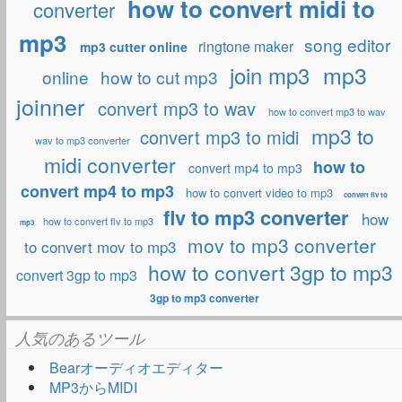
how to convert midi to
converter
mp3
song editor
ringtone maker
mp3 cutter online
mp3
join mp3
online
how to cut mp3
joinner
convert mp3 to wav
how to convert mp3 to wav
mp3 to
convert mp3 to midi
wav to mp3 converter
midi converter
how to
convert mp4 to mp3
convert mp4 to mp3
how to convert video to mp3
convert flv to
flv to mp3 converter
how
how to convert flv to mp3
mp3
mov to mp3 converter
to convert mov to mp3
how to convert 3gp to mp3
convert 3gp to mp3
3gp to mp3 converter
人気のあるツール
Bearオーディオエディター
MP3からMIDI