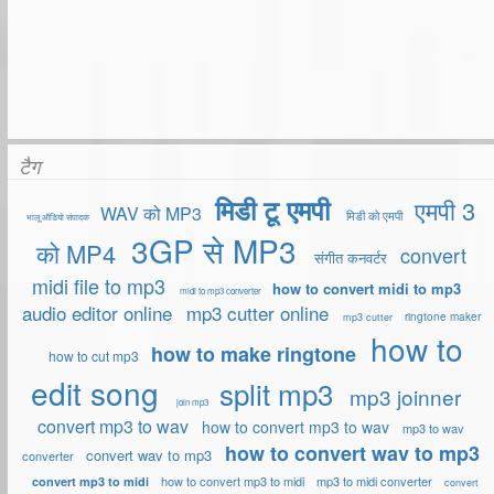
टैग
मिडी टू एमपी
एमपी 3
WAV को MP3
मिडी को एमपी
भालू ऑडियो संपादक
3GP से MP3
को MP4
convert
संगीत कनवर्टर
midi file to mp3
how to convert midi to mp3
midi to mp3 converter
audio editor online
mp3 cutter online
ringtone maker
mp3 cutter
how to
how to make ringtone
how to cut mp3
edit song
split mp3
mp3 joinner
join mp3
convert mp3 to wav
how to convert mp3 to wav
mp3 to wav
how to convert wav to mp3
convert wav to mp3
converter
how to convert mp3 to midi
mp3 to midi converter
convert mp3 to midi
convert