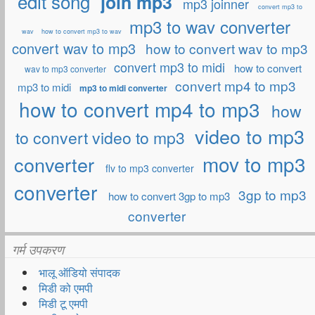
edit song
join mp3
mp3 joinner
convert mp3 to
mp3 to wav converter
wav
how to convert mp3 to wav
convert wav to mp3
how to convert wav to mp3
convert mp3 to midi
how to convert
wav to mp3 converter
convert mp4 to mp3
mp3 to midi
mp3 to midi converter
how to convert mp4 to mp3
how
video to mp3
to convert video to mp3
mov to mp3
converter
flv to mp3 converter
converter
3gp to mp3
how to convert 3gp to mp3
converter
गर्म उपकरण
भालू ऑडियो संपादक
मिडी को एमपी
मिडी टू एमपी