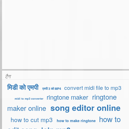
टैग
मिडी को एमपी
convert midi file to mp3
एमपी 3 को MP4
ringtone
ringtone maker
midi to mp3 converter
song editor online
maker online
how to
how to cut mp3
how to make ringtone