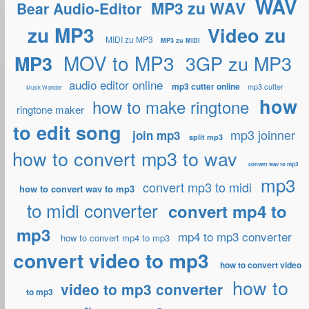
WAV
MP3 zu WAV
Bear Audio-Editor
zu MP3
Video zu
MIDI zu MP3
MP3 zu MIDI
MOV to MP3
3GP zu MP3
MP3
audio editor online
mp3 cutter online
mp3 cutter
Musik Wanlder
how
how to make ringtone
ringtone maker
to edit song
mp3 joinner
join mp3
split mp3
how to convert mp3 to wav
convert wav to mp3
mp3
convert mp3 to midi
how to convert wav to mp3
to midi converter
convert mp4 to
mp3
mp4 to mp3 converter
how to convert mp4 to mp3
convert video to mp3
how to convert video
how to
video to mp3 converter
to mp3