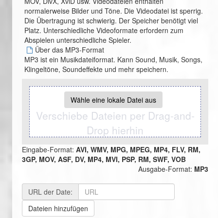
MOV, DivX, XviD usw. Videodateien enthalten
normalerweise Bilder und Töne. Die Videodatei ist sperrig.
Die Übertragung ist schwierig. Der Speicher benötigt viel
Platz. Unterschiedliche Videoformate erfordern zum
Abspielen unterschiedliche Spieler.
Über das MP3-Format
MP3 ist ein Musikdateiformat. Kann Sound, Musik, Songs,
Klingeltöne, Soundeffekte und mehr speichern.
Wähle eine lokale Datei aus
Verschiebe Dateien per Drag-and-
Drop hierhin
Eingabe-Format:
AVI, WMV, MPG, MPEG, MP4, FLV, RM,
3GP, MOV, ASF, DV, MP4, MVI, PSP, RM, SWF, VOB
Ausgabe-Format:
MP3
URL der Date:
Dateien hinzufügen