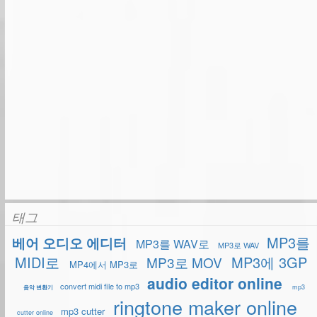
태그
MP3를
베어 오디오 에디터
MP3를 WAV로
MP3로 WAV
MIDI로
MP3에 3GP
MP3로 MOV
MP4에서 MP3로
audio editor online
convert midi file to mp3
mp3
음악 변환기
ringtone maker online
mp3 cutter
cutter online