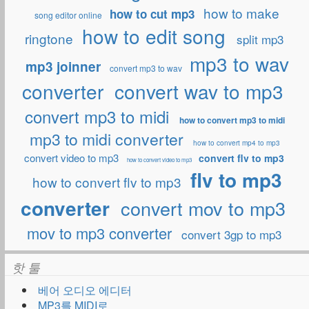
how to make
how to cut mp3
song editor online
how to edit song
ringtone
split mp3
mp3 to wav
mp3 joinner
convert mp3 to wav
converter
convert wav to mp3
convert mp3 to midi
how to convert mp3 to midi
mp3 to midi converter
how to convert mp4 to mp3
convert video to mp3
convert flv to mp3
how to convert video to mp3
flv to mp3
how to convert flv to mp3
converter
convert mov to mp3
mov to mp3 converter
convert 3gp to mp3
핫 툴
베어 오디오 에디터
MP3를 MIDI로