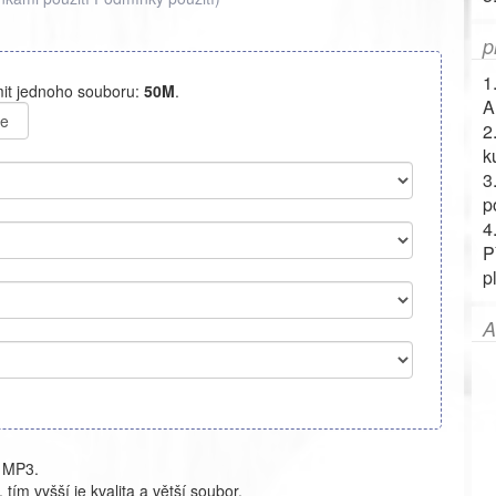
p
1
imit jednoho souboru:
50M
.
A
te
2
k
3
p
4
P
p
A
u MP3.
 tím vyšší je kvalita a větší soubor.