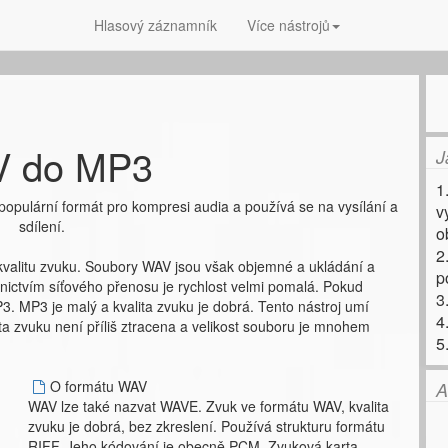
Hlasový záznamník
Více nástrojů
 do MP3
J
1
opulární formát pro kompresi audia a používá se na vysílání a
v
sdílení.
o
2
kvalitu zvuku. Soubory WAV jsou však objemné a ukládání a
p
ictvím síťového přenosu je rychlost velmi pomalá. Pokud
3
P3. MP3 je malý a kvalita zvuku je dobrá. Tento nástroj umí
4
 zvuku není příliš ztracena a velikost souboru je mnohem
5
O formátu WAV
A
WAV lze také nazvat WAVE. Zvuk ve formátu WAV, kvalita
zvuku je dobrá, bez zkreslení. Používá strukturu formátu
RIFF. Jeho kódování je obecně PCM. Zvuková karta