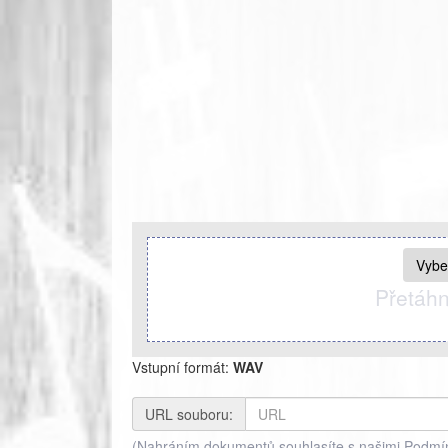
Vybe
Přetáhn
Vstupní formát:
WAV
URL souboru:
(Nahráním dokumentů souhlasíte s našimi Podmí