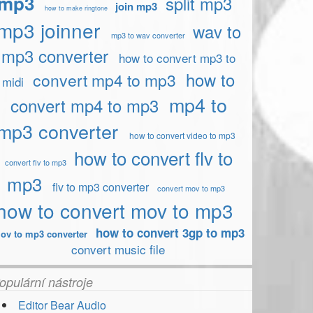
mp3
split mp3
join mp3
how to make ringtone
mp3 joinner
wav to
mp3 to wav converter
mp3 converter
how to convert mp3 to
how to
convert mp4 to mp3
midi
mp4 to
convert mp4 to mp3
mp3 converter
how to convert video to mp3
how to convert flv to
convert flv to mp3
mp3
flv to mp3 converter
convert mov to mp3
how to convert mov to mp3
how to convert 3gp to mp3
ov to mp3 converter
convert music file
opulární nástroje
Editor Bear Audio