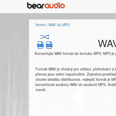
Home
/
WAV do MP3
WAV
Konvertujte WAV formát do formátu MP3; MP3 je p
Formát WAV je vhodný pro editaci, přehrávání a 
přenos jsou velmi nepohodlné. Zejména prostředn
chcete skladbu distribuovat, nejlepší formát je M
konvertovat soubory WAV do souborů MP3. Kvalita
menší.