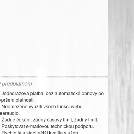
 předplatném
. Jednorázová platba, bez automatické obnovy po
ypršení platnosti.
. Neomezené využití všech funkcí webu
earaudio.
. Žádné čekání, žádný časový limit, žádný limit.
. Poskytovat e-mailovou technickou podporu.
. Rychlejší a stabilnější kvalita služeb.