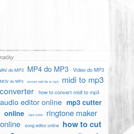
načky
MP4 do MP3
Video do MP3
WAV do MP3
midi to mp3
MOV do MP3
convert midi file to mp3
converter
how to convert midi to mp3
audio editor online
mp3 cutter
ringtone maker
online
mp3 cutter
online
how to cut
song editor online