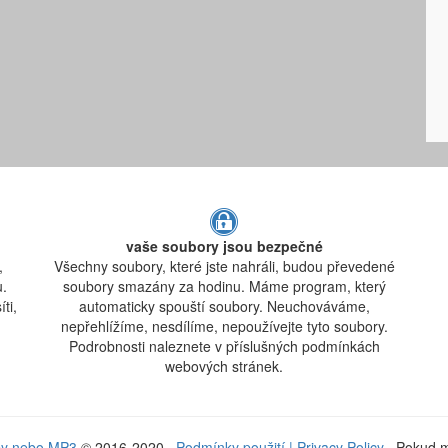
vaše soubory jsou bezpečné
,
Všechny soubory, které jste nahráli, budou převedené
.
soubory smazány za hodinu. Máme program, který
ti,
automaticky spouští soubory. Neuchováváme,
nepřehlížíme, nesdílíme, nepoužívejte tyto soubory.
Podrobnosti naleznete v příslušných podmínkách
webových stránek.
dby nebo MP3
© 2016-2020
Podmínky použití
|
Privacy Policy
Pokud má