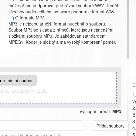
může přímo podporovat přehrávání souborů WAV. Téměř
všechny audio editační software podporuje formát WAV.
O formátu MP3
MP3 je nejpopulárnější formát hudebního souboru.
Soubor MP3 se skládá z rámců, které jsou nejmenšími
složkami souboru MP3. Je zakódován standardem
MPEG1. Kodér je složitý a má vysoký kompresní poměr.
rte místní soubor
O
ěte soubory zde
1
v
2
Výstupní formát:
MP3
B
3
Přidat soubory
4
5
nkami použití
Podmínky použití
)