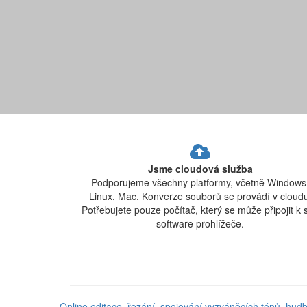
Jsme cloudová služba
Podporujeme všechny platformy, včetně Windows
Linux, Mac. Konverze souborů se provádí v cloudu
Potřebujete pouze počítač, který se může připojit k sí
software prohlížeče.
Online editace, řezání, spojování vyzváněcích tónů, hu