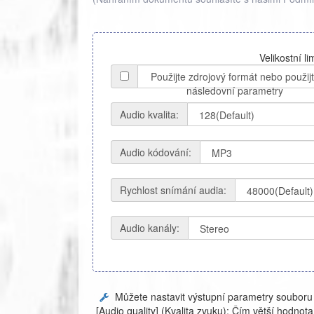
Velikostní l
Použijte zdrojový formát nebo použij
následovní parametry
Audio kvalita:
Audio kódování:
Rychlost snímání audia:
Audio kanály:
Můžete nastavit výstupní parametry soubor
[Audio quality] (Kvalita zvuku): Čím větší hodnota,