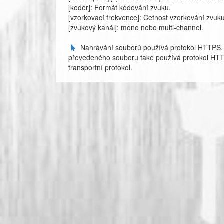
[kodér]: Formát kódování zvuku.
[vzorkovací frekvence]: Četnost vzorkování zvuku, 
[zvukový kanál]: mono nebo multi-channel.
Nahrávání souborů používá protokol HTTPS,
převedeného souboru také používá protokol HTT
transportní protokol.