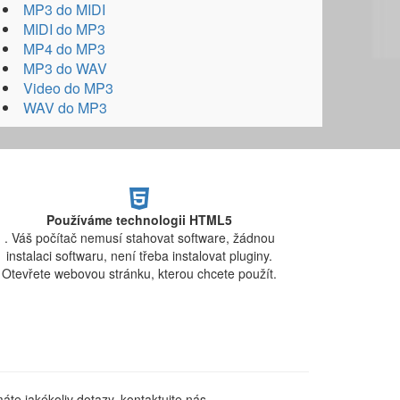
MP3 do MIDI
MIDI do MP3
MP4 do MP3
MP3 do WAV
Video do MP3
WAV do MP3
Používáme technologii HTML5
. Váš počítač nemusí stahovat software, žádnou
instalaci softwaru, není třeba instalovat pluginy.
Otevřete webovou stránku, kterou chcete použít.
te jakékoliv dotazy, kontaktujte nás