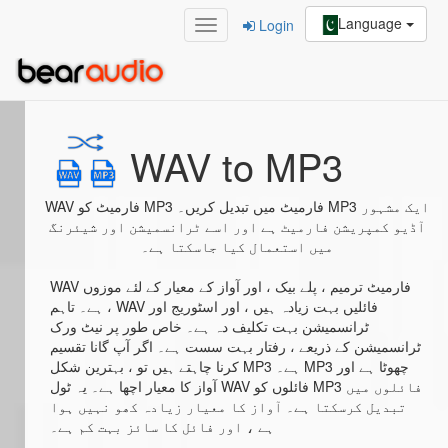
Language
Login
Home
/
WAV to MP3
WAV to MP3
WAV فارمیٹ کو MP3 فارمیٹ میں تبدیل کریں۔ MP3 ایک مشہور
آڈیو کمپریشن فارمیٹ ہے اور اسے ٹرانسمیشن اور شیئرنگ
میں استعمال کیا جاسکتا ہے۔
WAV فارمیٹ ترمیم ، پلے بیک ، اور آواز کے معیار کے لئے موزوں
ہے۔ تاہم ، WAV فائلیں بہت زیادہ ہیں ، اور اسٹوریج اور
ٹرانسمیشن بہت تکلیف دہ ہے۔ خاص طور پر نیٹ ورک
ٹرانسمیشن کے ذریعے ، رفتار بہت سست ہے۔ اگر آپ گانا تقسیم
کرنا چاہتے ہیں تو ، بہترین شکل MP3 ہے۔ MP3 چھوٹا ہے اور
آواز کا معیار اچھا ہے۔ یہ ٹول WAV فائلوں کو MP3 فائلوں میں
تبدیل کرسکتا ہے۔ آواز کا معیار زیادہ کھو نہیں ہوا
ہے ، اور فائل کا سائز بہت کم ہے۔