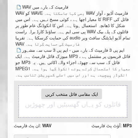
WAV فارمیٹ کے بارے میں
WAV کو WAVE بھی کہا جاسکتا ہے۔ WAV فارمیٹ آڈیو ، آواز
کا معیار اچھا ہے ، کوئی مسخ نہیں ہے۔ اس میں RIFF فائل کی
شکل کا ڈھانچہ استعمال ہوتا ہے۔ اس کا انکوڈنگ عام طور پر
پی سی ایم ہے۔ ساؤنڈ کارڈ براہ راست WAV فائلوں کے پلے بیک
کی حمایت کرسکتا ہے۔ تقریبا audio تمام آڈیو ایڈیٹنگ سافٹ ویر
WAV فارمیٹ کی حمایت کرتا ہے۔
ایم پی 3 فارمیٹ کے بارے میں - ایم پی 3 سب سے مشہور
میوزک فائل فارمیٹ ہے۔ ایک MP3 فائل فریموں پر مشتمل ہے ،
جو MP3 فائل کے سب سے چھوٹے اجزاء والے اکائی ہیں۔ یہ
MPEG1 معیار کا استعمال کرتے ہوئے انکوڈ کیا ہوا ہے۔
انکوڈر پیچیدہ ہے اور اس میں اعلی کمپریشن تناسب ہے۔
ایک مقامی فائل منتخب کریں
فائلوں کو یہاں گھسیٹیں اور چھوڑیں
MP3
آؤٹ پٹ فارمیٹ:
WAV
ان پٹ فارمیٹ: