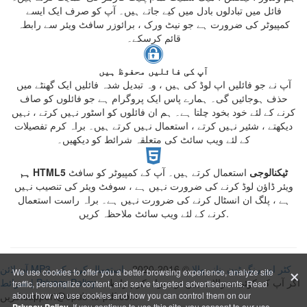
فائل میں تبادلوں بادل میں کیے جاتے ہیں۔ آپ کو صرف ایک ایسے
کمپیوٹر کی ضرورت ہے جو نیٹ ورک ، برائوزر سافٹ ویئر سے رابطہ
قائم کرسکے۔
آپ کی فائلیں محفوظ ہیں
آپ نے جو فائلیں اپ لوڈ کی ہیں ، وہ تبدیل شدہ فائلیں ایک گھنٹے میں
حذف ہوجائیں گی۔ ہمارے پاس ایک پروگرام ہے جو فائلوں کو صاف
کرنے کے لئے خود بخود چلتا ہے۔ ہم ان فائلوں کو اسٹور نہیں کرتے ، نہیں
دیکھتے ، شئیر نہیں کرتے ، استعمال نہیں کرتے ہیں۔ براہ کرم تفصیلات
کے لئے ویب سائٹ کی متعلقہ شرائط کو دیکھیں۔
ہم HTML5 ٹیکنالوجی
استعمال کرتے ہیں۔ آپ کے کمپیوٹر کو سافٹ
ویئر ڈاؤن لوڈ کرنے کی ضرورت نہیں ہے ، سوفٹ ویئر کی تنصیب نہیں
ہے ، پلگ ان انسٹال کرنے کی ضرورت نہیں ہے۔ براہ راست استعمال
کرنے کے لئے ویب سائٹ ملاحظہ کریں.
×
آن لائن MP3 کٹر اور رنگ ٹون بنانے والا
© 2016-2020
استعمال کرنے کی
We use cookies to offer you a better browsing experience, analyze site
اگر آپ کے کوئی سوالات ہیں تو ، براہ کرم رابطہ
Privacy Policy
|
شرائط
traffic, personalize content, and serve targeted advertisements. Read
کریں:support@epub-to-pdf.com
about how we use cookies and how you can control them on our
. If you continue to use this site, you consent to our use