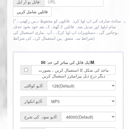
فائل یو آر ایل:
فائلیں شامل کریں
(* یہ سائٹ صارف کی اپ لوڈ کردہ فائلوں کو محفوظ نہیں رکھتی ،
تمام اپلوڈ اور تبدیل شدہ فائلیں 2 گھنٹے کے بعد خود بخود حذف
ہوجائیں گی ، دستاویزات اپ لوڈ کرکے ، آپ ہماری استعمال کی
)
شرائط سے متفق ہیں
استعمال کرنے کی شرائط
.
50M
ایک فائل کی سائز کی حد:
ماخذ کی شکل کا استعمال کریں ، بصورت
دیگر درج ذیل پیرامیٹرز استعمال کریں
آڈیو کوالٹی:
آڈیو انکوڈر:
آڈیو نمونہ کی شرح: