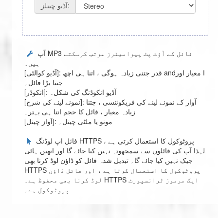
آڈیو چینلز:
آپ MP3 فائل کے آؤٹ پٹ پیرامیٹرز مرتب کرسکتے
ہیں۔
[آڈیو کوالٹی]: قدر جتنی زیادہ ہوگی ، اتنا ہی اچھ andا معیار اور
جتنا بڑا فائل۔
[انکوڈر]: آڈیو انکوڈنگ کی شکل۔
[نمونے لینے کی شرح]: آواز کے نمونے لینے کی فریکوئنسی ، جتنا
زیادہ معیار ، فائل کا حجم اتنا ہی بہتر۔
[آواز چینل]: مونو یا ملٹی چینل۔
فائل اپ لوڈنگ HTTPS پروٹوکول کا استعمال کرتی ہے ،
لہذا آپ کی فائلوں سے سمجھوتہ نہیں کیا جائے گا اور انھیں ہائی
جیک نہیں کیا جائے گا۔ تبدیل شدہ فائل کو ڈاؤن لوڈ کرنا بھی
HTTPS پروٹوکول کا استعمال کرتا ہے ، اور فائل ڈاؤن
لوڈ کرنا بھی محفوظ ہے۔ HTTPS ایک مرموز ٹرانسپورٹ
پروٹوکول ہے۔