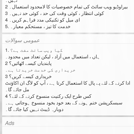
2 بیراوڈیو ویب سائٹ کی تمام خصوصیات کا لامحدود استعمال۔
3 کوئی انتظار ، کوئی وقت کی حد ، کوئی حد نہیں۔
4 ای میل کو تکنیکی مدد فراہم کریں۔
5. خدمت کا تیز ، مستحکم معیار۔
عمومی سوالات
1. کیا ویب سائٹ مفت ہے؟
ہاں ، استعمال میں آزاد ، لیکن تعداد میں محدود۔
2 پابندیاں کیسے اٹھائیں؟
خریداری کی خدمت خریدتا ہے۔
3 خریداری کیسے کریں؟
ادا کرنے کے لئے پے پال کا استعمال کرتا ہے ، آپ کو لاگ ان اکاؤنٹ
مل جائے گا۔
4 کس طرح ایک رکنیت منسوخ کرنے کے لئے؟
سبسکرپشن ختم ہونے کے بعد خود بخود منسوخ ہوجاتی ہے۔
دوبارہ ڈیبٹ نہیں کیا جائے گا۔
Ads