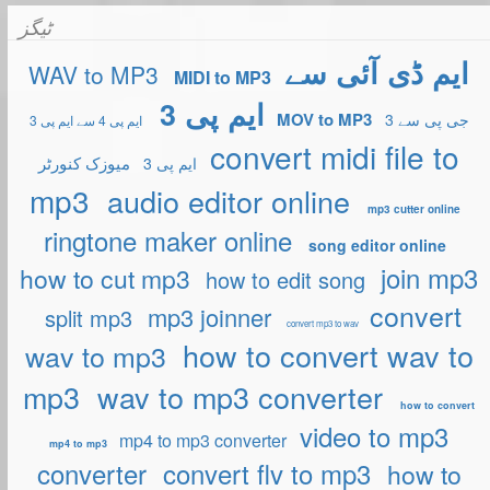
ٹیگز
ایم ڈی آئی سے
WAV to MP3
MIDI to MP3
ایم پی 3
MOV to MP3
3 جی پی سے
ایم پی 4 سے ایم پی 3
convert midi file to
میوزک کنورٹر
ایم پی 3
mp3
audio editor online
mp3 cutter online
ringtone maker online
song editor online
join mp3
how to cut mp3
how to edit song
convert
mp3 joinner
split mp3
convert mp3 to wav
how to convert wav to
wav to mp3
mp3
wav to mp3 converter
how to convert
video to mp3
mp4 to mp3 converter
mp4 to mp3
converter
convert flv to mp3
how to