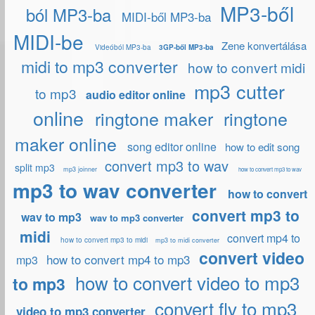
MP3-ből
ból MP3-ba
MIDI-ből MP3-ba
MIDI-be
Zene konvertálása
Videóból MP3-ba
3GP-ből MP3-ba
midi to mp3 converter
how to convert midi
mp3 cutter
to mp3
audio editor online
online
ringtone maker
ringtone
maker online
song editor online
how to edit song
convert mp3 to wav
split mp3
mp3 joinner
how to convert mp3 to wav
mp3 to wav converter
how to convert
convert mp3 to
wav to mp3
wav to mp3 converter
midi
convert mp4 to
how to convert mp3 to midi
mp3 to midi converter
convert video
how to convert mp4 to mp3
mp3
how to convert video to mp3
to mp3
convert flv to mp3
video to mp3 converter