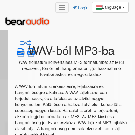
Language
Login
Home
/
WAV-ból MP3-ba
WAV-ból MP3-ba
WAV fromátum konvertálása MP3 formátumba; az MP3
népszerű, tömörített hangformátum, jól használható
továbbításhoz és megosztáshoz.
A WAV formátum szerkesztésre, lejátszásra és
hangminőségre alkalmas. A WAV fájlok azonban
terjedelmesek, és a tárolás és az átvitel nagyon
kényelmetlen. Különösen a hálózati átvitelen keresztül a
sebesség nagyon lassú. Ha dalot szeretne terjeszteni,
akkor a legjobb formátum az MP3. Az MP3 kicsi és a
hangminőség jó. Ez az eszköz a WAV fájlokat MP3 fájlokká
alakíthatja. A hangminőség nem sok elveszett, és a fájl
mérete sokkal kisebb.