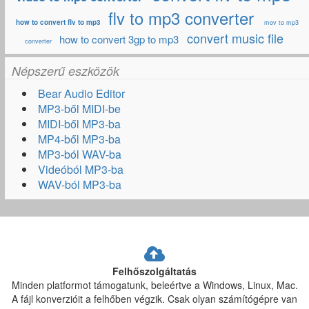
flv to mp3 converter
how to convert flv to mp3
mov to mp3
convert music file
how to convert 3gp to mp3
converter
Népszerű eszközök
Bear Audio Editor
MP3-ből MIDI-be
MIDI-ből MP3-ba
MP4-ből MP3-ba
MP3-ból WAV-ba
Videóból MP3-ba
WAV-ból MP3-ba
Felhőszolgáltatás
Minden platformot támogatunk, beleértve a Windows, Linux, Mac.
A fájl konverzióit a felhőben végzik. Csak olyan számítógépre van