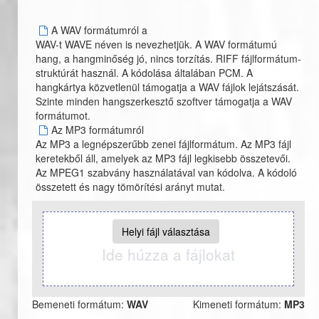
A WAV formátumról a
WAV-t WAVE néven is nevezhetjük. A WAV formátumú
hang, a hangminőség jó, nincs torzítás. RIFF fájlformátum-
struktúrát használ. A kódolása általában PCM. A
hangkártya közvetlenül támogatja a WAV fájlok lejátszását.
Szinte minden hangszerkesztő szoftver támogatja a WAV
formátumot.
Az MP3 formátumról
Az MP3 a legnépszerűbb zenei fájlformátum. Az MP3 fájl
keretekből áll, amelyek az MP3 fájl legkisebb összetevői.
Az MPEG1 szabvány használatával van kódolva. A kódoló
összetett és nagy tömörítési arányt mutat.
Helyi fájl választása
Ide húzza a fájlokat
Bemeneti formátum:
WAV
Kimeneti formátum:
MP3